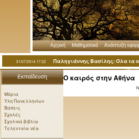
Αρχική
Μαθηματικά
Ανάπτυξη εφα
Παληγιάννης Βασίλης: Όλα τα ορ
31/07/2014 17:22
http://k
Ο καιρός στην Αθήνα
Εκπαίδευση
Π
Μόρια
Υλη Πανελληνίων
Βάσεις
Σχολές
Σχολικά βιβλία
Τελευταία νέα