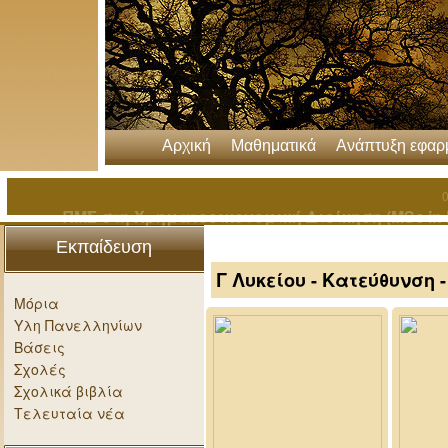
Αρχική
Μαθηματικά
Ανάπτυξη εφα
0
ΠΜΣ στη Χρηματοοικονομική Διοίκηση (MSc in F
http
Εκπαίδευση
Γ Λυκείου - Κατεύθυνση
Μόρια
Υλη Πανελληνίων
Βάσεις
Σχολές
Σχολικά βιβλία
Τελευταία νέα